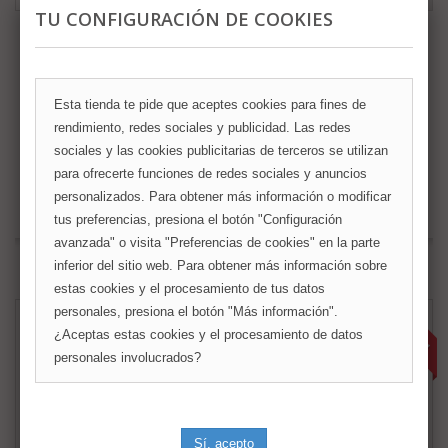
TU CONFIGURACIÓN DE COOKIES
Caja de madera con Dragón grabado al Láser
Desde 21,99 €
24,00 €
Esta tienda te pide que aceptes cookies para fines de
rendimiento, redes sociales y publicidad. Las redes
Añadir al carrito
Más
sociales y las cookies publicitarias de terceros se utilizan
para ofrecerte funciones de redes sociales y anuncios
personalizados. Para obtener más información o modificar
Fuera de stock
tus preferencias, presiona el botón "Configuración
avanzada" o visita "Preferencias de cookies" en la parte
Añadir a la lista de deseos
inferior del sitio web. Para obtener más información sobre
estas cookies y el procesamiento de tus datos
¡OFERTA!
personales, presiona el botón "Más información".
¿Aceptas estas cookies y el procesamiento de datos
personales involucrados?