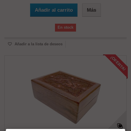
Añadir al carrito
Más
En stock
Añadir a la lista de deseos
¡OFERTA!